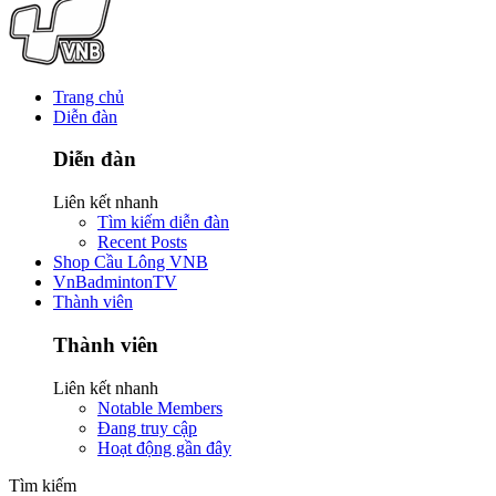
Trang chủ
Diễn đàn
Diễn đàn
Liên kết nhanh
Tìm kiếm diễn đàn
Recent Posts
Shop Cầu Lông VNB
VnBadmintonTV
Thành viên
Thành viên
Liên kết nhanh
Notable Members
Đang truy cập
Hoạt động gần đây
Tìm kiếm