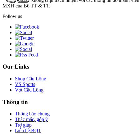
không chịu trách nhiệm với các thông tin do thành viê
MXH của Bộ TT & TT.
Follow us
Our Links
Shop Cầu Lông
VS Sports
Vợt Cầu Lông
Thông tin
Thông báo chung
Thắc mắc, góp ý
Trợ giúp
Liên hệ BQT