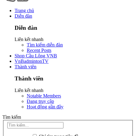
Trang chủ
Diễn đàn
Diễn đàn
Liên kết nhanh
Tìm kiếm diễn đàn
Recent Posts
Shop Cầu Lông VNB
VnBadmintonTV
Thành viên
Thành viên
Liên kết nhanh
Notable Members
Đang truy cập
Hoạt động gần đây
Tìm kiếm