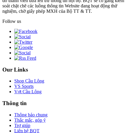
do thành viên đưa lên trừ thông tin nội bộ. BQT sẽ cố gắng kiểm
soát chặt chẽ các luồng thông tin Website đang hoạt động thử
nghiệm, chờ giấy phép MXH của Bộ TT & TT.
Follow us
Our Links
Shop Cầu Lông
VS Sports
Vợt Cầu Lông
Thông tin
Thông báo chung
Thắc mắc, góp ý
Trợ giúp
Liên hệ BQT