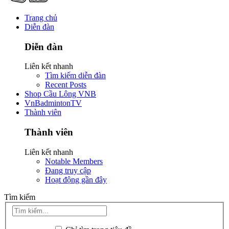
Trang chủ
Diễn đàn
Diễn đàn
Liên kết nhanh
Tìm kiếm diễn đàn
Recent Posts
Shop Cầu Lông VNB
VnBadmintonTV
Thành viên
Thành viên
Liên kết nhanh
Notable Members
Đang truy cập
Hoạt động gần đây
Tìm kiếm