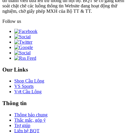
do thành viên đưa lên trừ thông tin nội bộ. BQT sẽ cố gắng kiểm
soát chặt chẽ các luồng thông tin Website đang hoạt động thử
nghiệm, chờ giấy phép MXH của Bộ TT & TT.
Follow us
Our Links
Shop Cầu Lông
VS Sports
Vợt Cầu Lông
Thông tin
Thông báo chung
Thắc mắc, góp ý
Trợ giúp
Liên hệ BQT