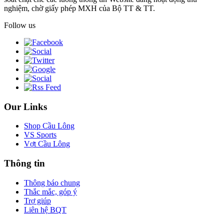
nghiệm, chờ giấy phép MXH của Bộ TT & TT.
Follow us
Our Links
Shop Cầu Lông
VS Sports
Vợt Cầu Lông
Thông tin
Thông báo chung
Thắc mắc, góp ý
Trợ giúp
Liên hệ BQT