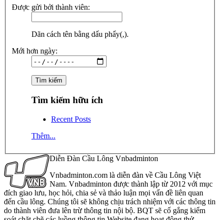
Được gửi bởi thành viên:
Dãn cách tên bằng dấu phẩy(,).
Mới hơn ngày:
Tìm kiếm hữu ích
Recent Posts
Thêm...
Diễn Đàn Cầu Lông Vnbadminton
Vnbadminton.com là diễn đàn về Cầu Lông Việt
Nam. Vnbadminton được thành lập từ 2012 với mục
đích giao lưu, học hỏi, chia sẻ và thảo luận mọi vấn đề liên quan
đến cầu lông. Chúng tôi sẽ không chịu trách nhiệm với các thông tin
do thành viên đưa lên trừ thông tin nội bộ. BQT sẽ cố gắng kiểm
soát chặt chẽ các luồng thông tin Website đang hoạt động thử