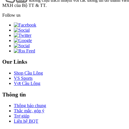
không chịu trách nhiệm với các thông tin do thành viê
MXH của Bộ TT & TT.
Follow us
Our Links
Shop Cầu Lông
VS Sports
Vợt Cầu Lông
Thông tin
Thông báo chung
Thắc mắc, góp ý
Trợ giúp
Liên hệ BQT