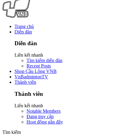
Trang chủ
Diễn đàn
Diễn đàn
Liên kết nhanh
Tìm kiếm diễn đàn
Recent Posts
Shop Cầu Lông VNB
VnBadmintonTV
Thành viên
Thành viên
Liên kết nhanh
Notable Members
Đang truy cập
Hoạt động gần đây
Tìm kiếm