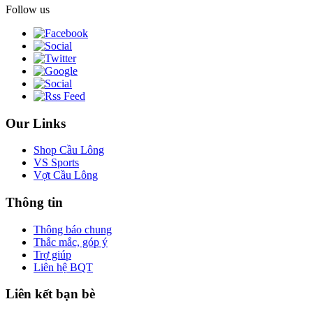
Follow us
Our Links
Shop Cầu Lông
VS Sports
Vợt Cầu Lông
Thông tin
Thông báo chung
Thắc mắc, góp ý
Trợ giúp
Liên hệ BQT
Liên kết bạn bè