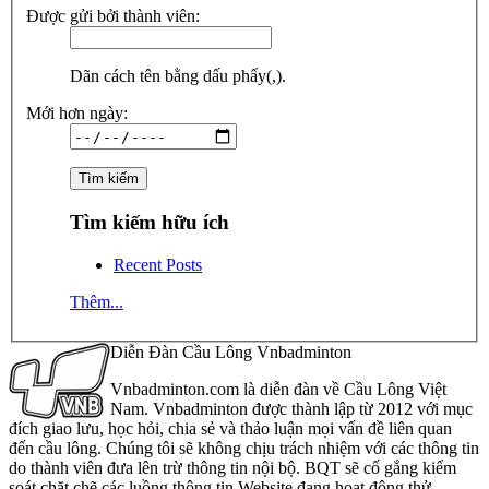
Được gửi bởi thành viên:
Dãn cách tên bằng dấu phẩy(,).
Mới hơn ngày:
Tìm kiếm hữu ích
Recent Posts
Thêm...
Diễn Đàn Cầu Lông Vnbadminton
Vnbadminton.com là diễn đàn về Cầu Lông Việt
Nam. Vnbadminton được thành lập từ 2012 với mục
đích giao lưu, học hỏi, chia sẻ và thảo luận mọi vấn đề liên quan
đến cầu lông. Chúng tôi sẽ không chịu trách nhiệm với các thông tin
do thành viên đưa lên trừ thông tin nội bộ. BQT sẽ cố gắng kiểm
soát chặt chẽ các luồng thông tin Website đang hoạt động thử