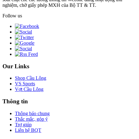
nghiệm, chờ giấy phép MXH của Bộ TT & TT.
Follow us
Our Links
Shop Cầu Lông
VS Sports
Vợt Cầu Lông
Thông tin
Thông báo chung
Thắc mắc, góp ý
Trợ giúp
Liên hệ BQT