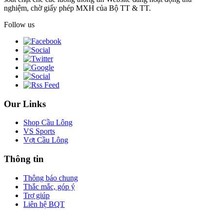
nghiệm, chờ giấy phép MXH của Bộ TT & TT.
Follow us
Our Links
Shop Cầu Lông
VS Sports
Vợt Cầu Lông
Thông tin
Thông báo chung
Thắc mắc, góp ý
Trợ giúp
Liên hệ BQT