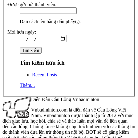
Được gửi bởi thành viên:
Dãn cách tên bằng dấu phẩy(,).
Mới hơn ngày:
Tìm kiếm hữu ích
Recent Posts
Thêm...
Diễn Đàn Cầu Lông Vnbadminton
Vnbadminton.com là diễn đàn về Cầu Lông Việt
Nam. Vnbadminton được thành lập từ 2012 với mục
đích giao lưu, học hỏi, chia sẻ và thảo luận mọi vấn đề liên quan
đến cầu lông. Chúng tôi sẽ không chịu trách nhiệm với các thông tin
do thành viên đưa lên trừ thông tin nội bộ. BQT sẽ cố gắng kiểm
soát chặt chẽ các luồng thông tin Website đang hoạt động thử