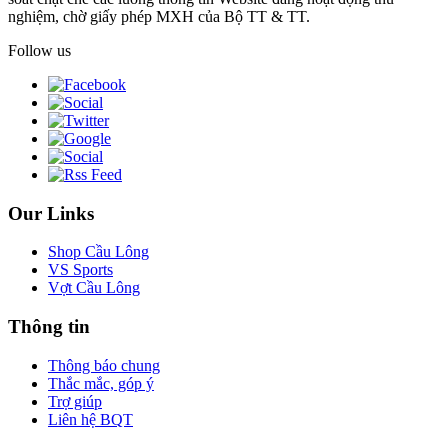
nghiệm, chờ giấy phép MXH của Bộ TT & TT.
Follow us
Our Links
Shop Cầu Lông
VS Sports
Vợt Cầu Lông
Thông tin
Thông báo chung
Thắc mắc, góp ý
Trợ giúp
Liên hệ BQT