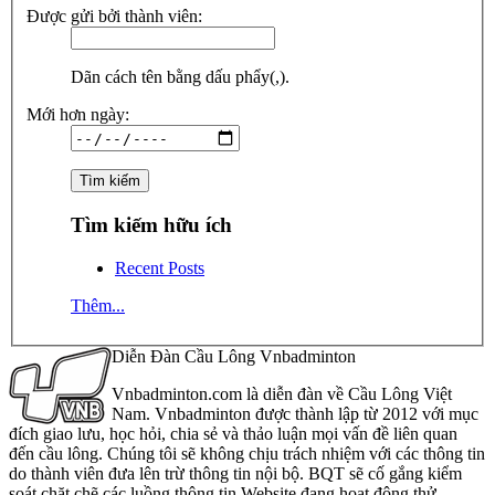
Được gửi bởi thành viên:
Dãn cách tên bằng dấu phẩy(,).
Mới hơn ngày:
Tìm kiếm hữu ích
Recent Posts
Thêm...
Diễn Đàn Cầu Lông Vnbadminton
Vnbadminton.com là diễn đàn về Cầu Lông Việt
Nam. Vnbadminton được thành lập từ 2012 với mục
đích giao lưu, học hỏi, chia sẻ và thảo luận mọi vấn đề liên quan
đến cầu lông. Chúng tôi sẽ không chịu trách nhiệm với các thông tin
do thành viên đưa lên trừ thông tin nội bộ. BQT sẽ cố gắng kiểm
soát chặt chẽ các luồng thông tin Website đang hoạt động thử