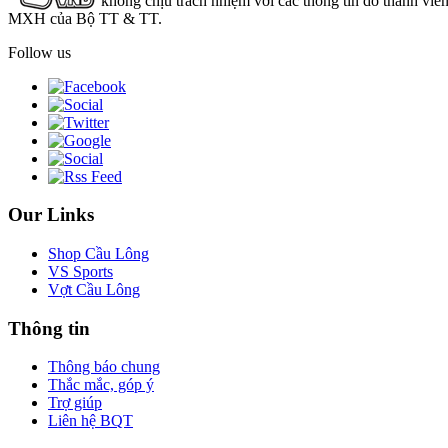
không chịu trách nhiệm với các thông tin do thành viê
MXH của Bộ TT & TT.
Follow us
Our Links
Shop Cầu Lông
VS Sports
Vợt Cầu Lông
Thông tin
Thông báo chung
Thắc mắc, góp ý
Trợ giúp
Liên hệ BQT