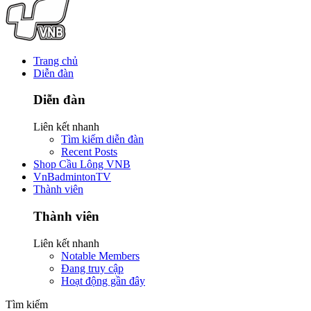
Trang chủ
Diễn đàn
Diễn đàn
Liên kết nhanh
Tìm kiếm diễn đàn
Recent Posts
Shop Cầu Lông VNB
VnBadmintonTV
Thành viên
Thành viên
Liên kết nhanh
Notable Members
Đang truy cập
Hoạt động gần đây
Tìm kiếm