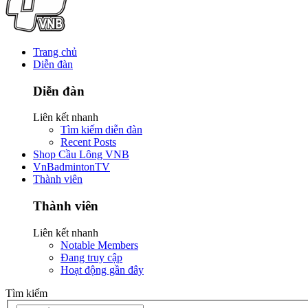
Trang chủ
Diễn đàn
Diễn đàn
Liên kết nhanh
Tìm kiếm diễn đàn
Recent Posts
Shop Cầu Lông VNB
VnBadmintonTV
Thành viên
Thành viên
Liên kết nhanh
Notable Members
Đang truy cập
Hoạt động gần đây
Tìm kiếm