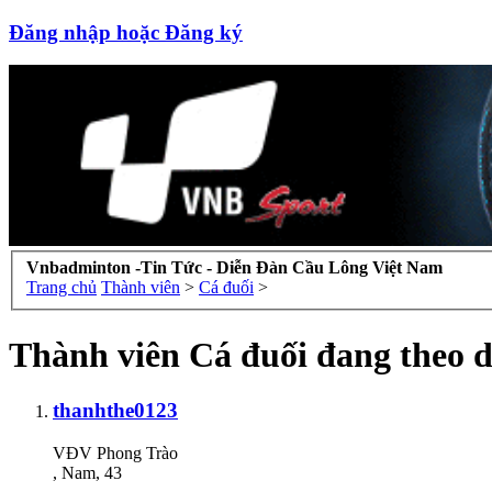
Đăng nhập hoặc Đăng ký
Vnbadminton -Tin Tức - Diễn Đàn Cầu Lông Việt Nam
Trang chủ
Thành viên
>
Cá đuối
>
Thành viên Cá đuối đang theo d
thanhthe0123
VĐV Phong Trào
, Nam, 43