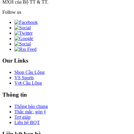
MXH của Bộ TT & TT.
Follow us
Our Links
Shop Cầu Lông
VS Sports
Vợt Cầu Lông
Thông tin
Thông báo chung
Thắc mắc, góp ý
Trợ giúp
Liên hệ BQT
Liên kết bạn bè