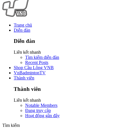
Trang chủ
Diễn đàn
Diễn đàn
Liên kết nhanh
Tìm kiếm diễn đàn
Recent Posts
Shop Cầu Lông VNB
VnBadmintonTV
Thành viên
Thành viên
Liên kết nhanh
Notable Members
Đang truy cập
Hoạt động gần đây
Tìm kiếm