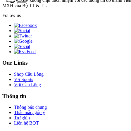
không chịu trách nhiệm với các thông tin do thành viê
MXH của Bộ TT & TT.
Follow us
Our Links
Shop Cầu Lông
VS Sports
Vợt Cầu Lông
Thông tin
Thông báo chung
Thắc mắc, góp ý
Trợ giúp
Liên hệ BQT