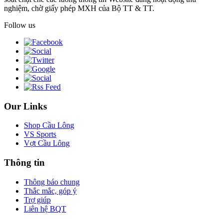
nghiệm, chờ giấy phép MXH của Bộ TT & TT.
Follow us
Our Links
Shop Cầu Lông
VS Sports
Vợt Cầu Lông
Thông tin
Thông báo chung
Thắc mắc, góp ý
Trợ giúp
Liên hệ BQT