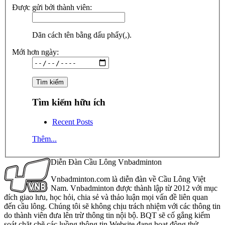
Được gửi bởi thành viên:
Dãn cách tên bằng dấu phẩy(,).
Mới hơn ngày:
Tìm kiếm hữu ích
Recent Posts
Thêm...
Diễn Đàn Cầu Lông Vnbadminton
Vnbadminton.com là diễn đàn về Cầu Lông Việt
Nam. Vnbadminton được thành lập từ 2012 với mục
đích giao lưu, học hỏi, chia sẻ và thảo luận mọi vấn đề liên quan
đến cầu lông. Chúng tôi sẽ không chịu trách nhiệm với các thông tin
do thành viên đưa lên trừ thông tin nội bộ. BQT sẽ cố gắng kiểm
soát chặt chẽ các luồng thông tin Website đang hoạt động thử