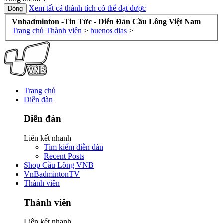
Xem tất cả thành tích có thể đạt được
Vnbadminton -Tin Tức - Diễn Đàn Cầu Lông Việt Nam
Trang chủ
Thành viên
>
buenos dias
>
Trang chủ
Diễn đàn
Diễn đàn
Liên kết nhanh
Tìm kiếm diễn đàn
Recent Posts
Shop Cầu Lông VNB
VnBadmintonTV
Thành viên
Thành viên
Liên kết nhanh