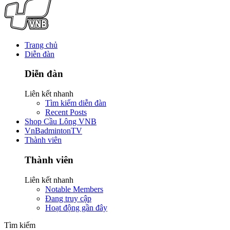
Trang chủ
Diễn đàn
Diễn đàn
Liên kết nhanh
Tìm kiếm diễn đàn
Recent Posts
Shop Cầu Lông VNB
VnBadmintonTV
Thành viên
Thành viên
Liên kết nhanh
Notable Members
Đang truy cập
Hoạt động gần đây
Tìm kiếm