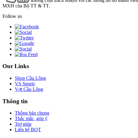
không chịu trách nhiệm với các thông tin do thành viê
MXH của Bộ TT & TT.
Follow us
Our Links
Shop Cầu Lông
VS Sports
Vợt Cầu Lông
Thông tin
Thông báo chung
Thắc mắc, góp ý
Trợ giúp
Liên hệ BQT