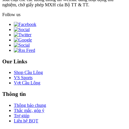
nghiệm, chờ giấy phép MXH của Bộ TT & TT.
Follow us
Our Links
Shop Cầu Lông
VS Sports
Vợt Cầu Lông
Thông tin
Thông báo chung
Thắc mắc, góp ý
Trợ giúp
Liên hệ BQT