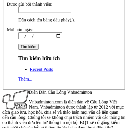
Được gửi bởi thành viên:
Dãn cách tên bằng dấu phẩy(,).
Mới hơn ngày:
Tìm kiếm hữu ích
Recent Posts
Thêm...
Diễn Đàn Cầu Lông Vnbadminton
Vnbadminton.com là diễn đàn về Cầu Lông Việt
Nam. Vnbadminton được thành lập từ 2012 với mục
đích giao lưu, học hỏi, chia sẻ và thảo luận mọi vấn đề liên quan
đến cầu lông. Chúng tôi sẽ không chịu trách nhiệm với các thông tin
do thành viên đưa lên trừ thông tin nội bộ. BQT sẽ cố gắng kiểm
soát chặt chẽ các luồng thông tin Website đang hoạt động thử