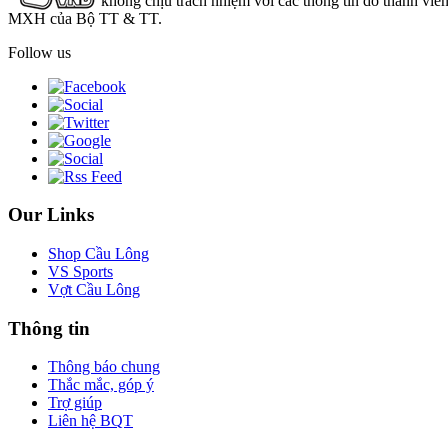
không chịu trách nhiệm với các thông tin do thành viê
MXH của Bộ TT & TT.
Follow us
Our Links
Shop Cầu Lông
VS Sports
Vợt Cầu Lông
Thông tin
Thông báo chung
Thắc mắc, góp ý
Trợ giúp
Liên hệ BQT