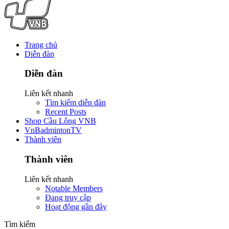
Trang chủ
Diễn đàn
Diễn đàn
Liên kết nhanh
Tìm kiếm diễn đàn
Recent Posts
Shop Cầu Lông VNB
VnBadmintonTV
Thành viên
Thành viên
Liên kết nhanh
Notable Members
Đang truy cập
Hoạt động gần đây
Tìm kiếm