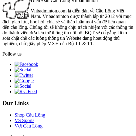
Diễn Đàn Cầu Lông Vnbadminton
Vnbadminton.com là diễn đàn về Cầu Lông Việt
Nam. Vnbadminton được thành lập từ 2012 với mục
đích giao lưu, học hỏi, chia sẻ và thảo luận mọi vấn đề liên quan
đến cầu lông. Chúng tôi sẽ không chịu trách nhiệm với các thông tin
do thành viên đưa lên trừ thông tin nội bộ. BQT sẽ cố gắng kiểm
soát chặt chẽ các luồng thông tin Website đang hoạt động thử
nghiệm, chờ giấy phép MXH của Bộ TT & TT.
Follow us
Our Links
Shop Cầu Lông
VS Sports
Vợt Cầu Lông