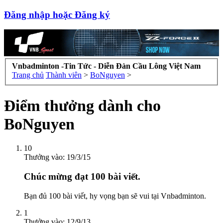
Đăng nhập hoặc Đăng ký
Vnbadminton -Tin Tức - Diễn Đàn Cầu Lông Việt Nam
Trang chủ
Thành viên
>
BoNguyen
>
Điểm thưởng dành cho
BoNguyen
10
Thưởng vào:
19/3/15
Chúc mừng đạt 100 bài viết.
Bạn đủ 100 bài viết, hy vọng bạn sẽ vui tại Vnbadminton.
1
Thưởng vào:
12/9/13