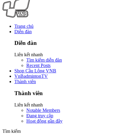
Trang chủ
Diễn đàn
Diễn đàn
Liên kết nhanh
Tìm kiếm diễn đàn
Recent Posts
Shop Cầu Lông VNB
VnBadmintonTV
Thành viên
Thành viên
Liên kết nhanh
Notable Members
Đang truy cập
Hoạt động gần đây
Tìm kiếm