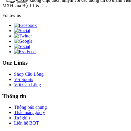
không chịu trách nhiệm với các thông tin do thành viê
MXH của Bộ TT & TT.
Follow us
Our Links
Shop Cầu Lông
VS Sports
Vợt Cầu Lông
Thông tin
Thông báo chung
Thắc mắc, góp ý
Trợ giúp
Liên hệ BQT