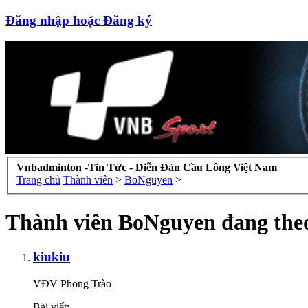
Đăng nhập hoặc Đăng ký
Vnbadminton -Tin Tức - Diễn Đàn Cầu Lông Việt Nam
Trang chủ
Thành viên
>
BoNguyen
>
Thành viên BoNguyen đang theo
kiukiu
VĐV Phong Trào
Bài viết: