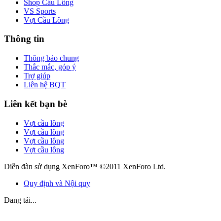
Shop Cầu Lông
VS Sports
Vợt Cầu Lông
Thông tin
Thông báo chung
Thắc mắc, góp ý
Trợ giúp
Liên hệ BQT
Liên kết bạn bè
Vợt cầu lông
Vợt cầu lông
Vợt cầu lông
Vợt cầu lông
Diễn đàn sử dụng XenForo™ ©2011 XenForo Ltd.
Quy định và Nội quy
Đang tải...