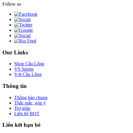
Follow us
Our Links
Shop Cầu Lông
VS Sports
Vợt Cầu Lông
Thông tin
Thông báo chung
Thắc mắc, góp ý
Trợ giúp
Liên hệ BQT
Liên kết bạn bè