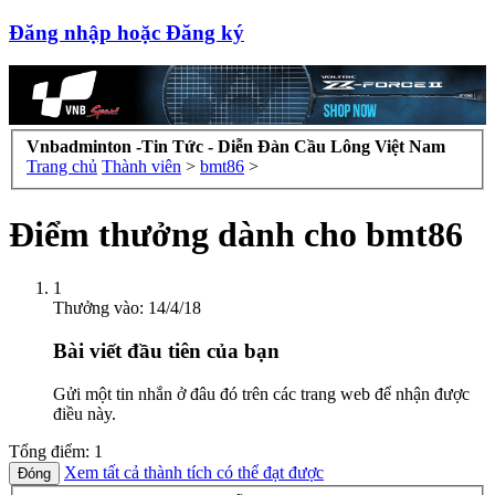
Đăng nhập hoặc Đăng ký
Vnbadminton -Tin Tức - Diễn Đàn Cầu Lông Việt Nam
Trang chủ
Thành viên
>
bmt86
>
Điểm thưởng dành cho bmt86
1
Thưởng vào:
14/4/18
Bài viết đầu tiên của bạn
Gửi một tin nhắn ở đâu đó trên các trang web để nhận được
điều này.
Tổng điểm: 1
Xem tất cả thành tích có thể đạt được