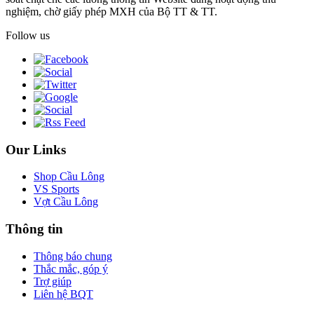
nghiệm, chờ giấy phép MXH của Bộ TT & TT.
Follow us
Our Links
Shop Cầu Lông
VS Sports
Vợt Cầu Lông
Thông tin
Thông báo chung
Thắc mắc, góp ý
Trợ giúp
Liên hệ BQT