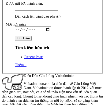
Được gửi bởi thành viên:
Dãn cách tên bằng dấu phẩy(,).
Mới hơn ngày:
Tìm kiếm hữu ích
Recent Posts
Thêm...
Diễn Đàn Cầu Lông Vnbadminton
Vnbadminton.com là diễn đàn về Cầu Lông Việt
Nam. Vnbadminton được thành lập từ 2012 với mục
đích giao lưu, học hỏi, chia sẻ và thảo luận mọi vấn đề liên quan
đến cầu lông. Chúng tôi sẽ không chịu trách nhiệm với các thông tin
do thành viên đưa lên trừ thông tin nội bộ. BQT sẽ cố gắng kiểm
soát chặt chẽ các luồng thông tin Website đang hoạt động thử