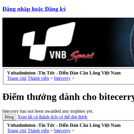
Đăng nhập hoặc Đăng ký
Vnbadminton -Tin Tức - Diễn Đàn Cầu Lông Việt Nam
Trang chủ
Thành viên
>
bitecerry
>
Điểm thưởng dành cho bitecerr
bitecerry has not been awarded any trophies yet.
Xem tất cả thành tích có thể đạt được
Vnbadminton -Tin Tức - Diễn Đàn Cầu Lông Việt Nam
Trang chủ
Thành viên
>
bitecerry
>