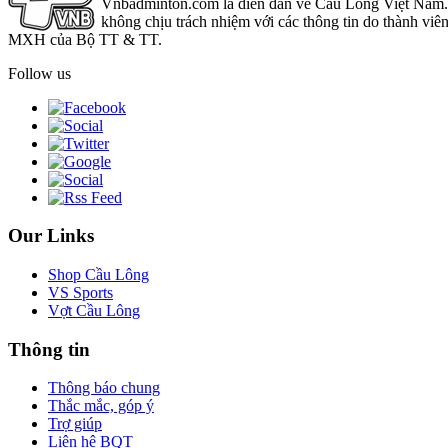
Vnbadminton.com là diễn đàn về Cầu Lông Việt Nam. Vn
không chịu trách nhiệm với các thông tin do thành viê
MXH của Bộ TT & TT.
Follow us
Our Links
Shop Cầu Lông
VS Sports
Vợt Cầu Lông
Thông tin
Thông báo chung
Thắc mắc, góp ý
Trợ giúp
Liên hệ BQT