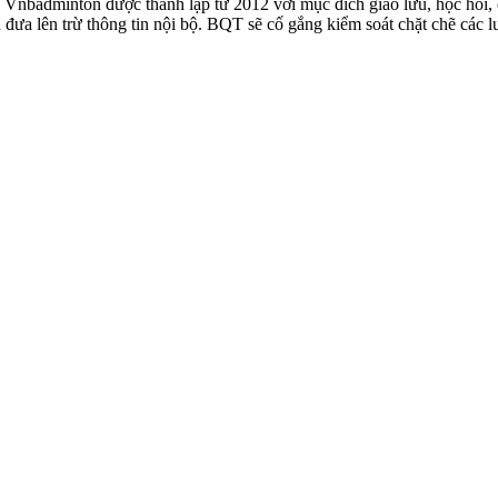
badminton được thành lập từ 2012 với mục đích giao lưu, học hỏi, ch
n đưa lên trừ thông tin nội bộ. BQT sẽ cố gắng kiểm soát chặt chẽ các