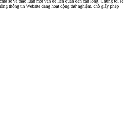
ia sẻ và thảo luận mọi vấn đề liên quan đến cầu lông. Chúng tôi sẽ
 luồng thông tin Website đang hoạt động thử nghiệm, chờ giấy phép