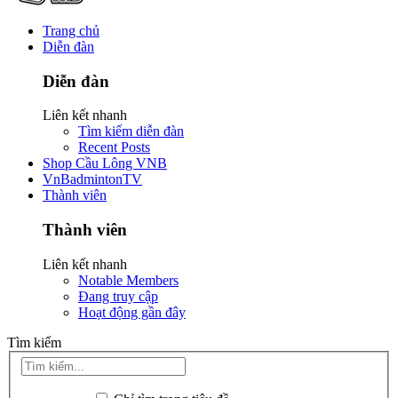
Trang chủ
Diễn đàn
Diễn đàn
Liên kết nhanh
Tìm kiếm diễn đàn
Recent Posts
Shop Cầu Lông VNB
VnBadmintonTV
Thành viên
Thành viên
Liên kết nhanh
Notable Members
Đang truy cập
Hoạt động gần đây
Tìm kiếm