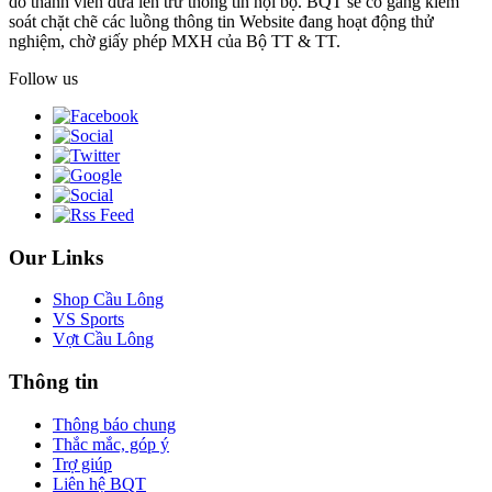
do thành viên đưa lên trừ thông tin nội bộ. BQT sẽ cố gắng kiểm
soát chặt chẽ các luồng thông tin Website đang hoạt động thử
nghiệm, chờ giấy phép MXH của Bộ TT & TT.
Follow us
Our Links
Shop Cầu Lông
VS Sports
Vợt Cầu Lông
Thông tin
Thông báo chung
Thắc mắc, góp ý
Trợ giúp
Liên hệ BQT