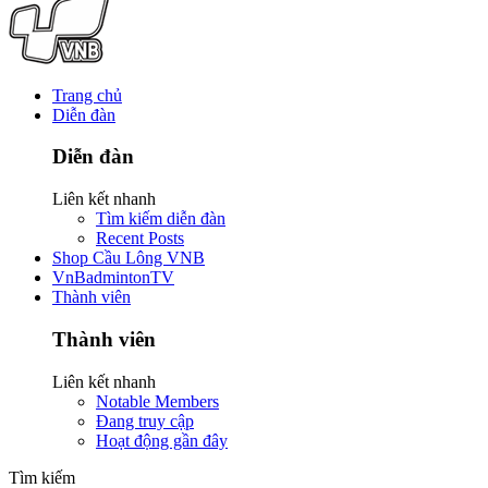
Trang chủ
Diễn đàn
Diễn đàn
Liên kết nhanh
Tìm kiếm diễn đàn
Recent Posts
Shop Cầu Lông VNB
VnBadmintonTV
Thành viên
Thành viên
Liên kết nhanh
Notable Members
Đang truy cập
Hoạt động gần đây
Tìm kiếm