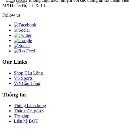
không chịu trách nhiệm với các thông tin do thành viê
MXH của Bộ TT & TT.
Follow us
Our Links
Shop Cầu Lông
VS Sports
Vợt Cầu Lông
Thông tin
Thông báo chung
Thắc mắc, góp ý
Trợ giúp
Liên hệ BQT