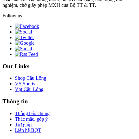
nghiệm, chờ giấy phép MXH của Bộ TT & TT.
Follow us
Our Links
Shop Cầu Lông
VS Sports
Vợt Cầu Lông
Thông tin
Thông báo chung
Thắc mắc, góp ý
Trợ giúp
Liên hệ BQT