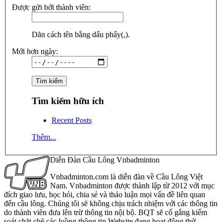
Được gửi bởi thành viên:
Dãn cách tên bằng dấu phẩy(,).
Mới hơn ngày:
Tìm kiếm hữu ích
Recent Posts
Thêm...
Diễn Đàn Cầu Lông Vnbadminton
Vnbadminton.com là diễn đàn về Cầu Lông Việt
Nam. Vnbadminton được thành lập từ 2012 với mục
đích giao lưu, học hỏi, chia sẻ và thảo luận mọi vấn đề liên quan
đến cầu lông. Chúng tôi sẽ không chịu trách nhiệm với các thông tin
do thành viên đưa lên trừ thông tin nội bộ. BQT sẽ cố gắng kiểm
soát chặt chẽ các luồng thông tin Website đang hoạt động thử