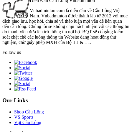
Diễn Đàn Cầu Lông Vnbadminton
Vnbadminton.com là diễn đàn về Cầu Lông Việt
Nam. Vnbadminton được thành lập từ 2012 với mục
đích giao lưu, học hỏi, chia sẻ và thảo luận mọi vấn đề liên quan
đến cầu lông. Chúng tôi sẽ không chịu trách nhiệm với các thông tin
do thành viên đưa lên trừ thông tin nội bộ. BQT sẽ cố gắng kiểm
soát chặt chẽ các luồng thông tin Website đang hoạt động thử
nghiệm, chờ giấy phép MXH của Bộ TT & TT.
Follow us
Our Links
Shop Cầu Lông
VS Sports
Vợt Cầu Lông