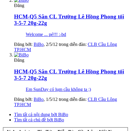
Đăng
HCM-Q5 Sân CL Trường Lê Hồng Phong tối
3-5-7 20g-22g
Welcome ... pé!!! :-bd
Đăng bởi:
BiBo
,
2/5/12
trong diễn đàn:
CLB Cầu Lông
TP.HCM
Đăng
HCM-Q5 Sân CL Trường Lê Hồng Phong tối
3-5-7 20g-22g
Em SunDay có lụm cầu không ta ;)
Đăng bởi:
BiBo
,
1/5/12
trong diễn đàn:
CLB Cầu Lông
TP.HCM
Tìm tất cả nội dung bởi BiBo
Tìm tất cả chủ đề bởi BiBo