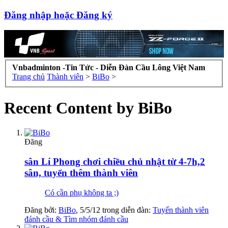
Đăng nhập hoặc Đăng ký
Vnbadminton -Tin Tức - Diễn Đàn Cầu Lông Việt Nam
Trang chủ
Thành viên
>
BiBo
>
Recent Content by BiBo
Đăng
sân Lí Phong chơi chiều chủ nhật từ 4-7h,2
sân, tuyển thêm thành viên
Có cần phụ không ta ;)
Đăng bởi:
BiBo
,
5/5/12
trong diễn đàn:
Tuyển thành viên
đánh cầu & Tìm nhóm đánh cầu