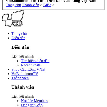
Vnbadminton -Tin Tức - Diễn Đàn Cầu Lông Việt Nam
Trang chủ
Thành viên
>
BiBo
>
Trang chủ
Diễn đàn
Diễn đàn
Liên kết nhanh
Tìm kiếm diễn đàn
Recent Posts
Shop Cầu Lông VNB
VnBadmintonTV
Thành viên
Thành viên
Liên kết nhanh
Notable Members
Đang truy cập