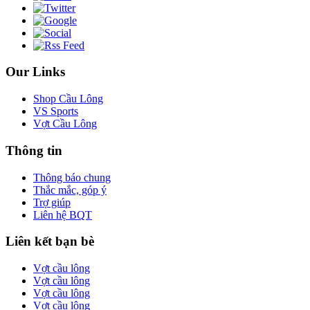
Our Links
Shop Cầu Lông
VS Sports
Vợt Cầu Lông
Thông tin
Thông báo chung
Thắc mắc, góp ý
Trợ giúp
Liên hệ BQT
Liên kết bạn bè
Vợt cầu lông
Vợt cầu lông
Vợt cầu lông
Vợt cầu lông