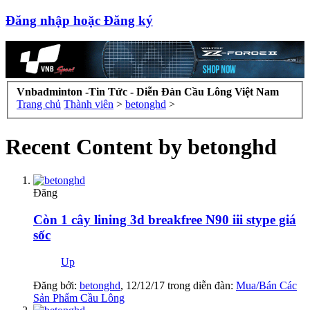
Đăng nhập hoặc Đăng ký
Vnbadminton -Tin Tức - Diễn Đàn Cầu Lông Việt Nam
Trang chủ
Thành viên
>
betonghd
>
Recent Content by betonghd
Đăng
Còn 1 cây lining 3d breakfree N90 iii stype giá
sốc
Up
Đăng bởi:
betonghd
,
12/12/17
trong diễn đàn:
Mua/Bán Các
Sản Phẩm Cầu Lông