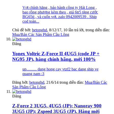
Vợt chính hãng , bảo hành công ty Hải Long ,
bao rồng phượng kèm theo , giá 6tr5 tặng cước
BG65ti , và cuốn vợt. zalo 0942009539 . Ship
cod toàn...
Chủ đề bởi:
betonghd
,
8/12/17
, 10 lần trả lời, trong diễn đàn:
Mua/Bán Các Sản Phẩm Cầu Lông
Đăng
Yonex Voltric Z-Force II 4UG5 (code JP +
NG95 JP), hàng chính hãng, mới 100%
up.......... dang hong cay vtzf2 bac dang ship ve
quang nam :3
Đăng bởi:
betonghd
,
21/6/14
trong diễn đàn:
Mua/Bán Các
Sản Phẩm Cầu Lông
Đăng
Z-Force 2 3UG5, 4UG5 (JP); Nanoray 900
3UG5 (JP); Zspeed 3UG5 (JP). Hàng mới