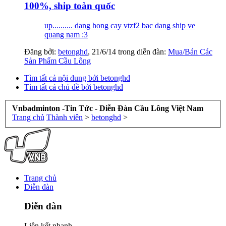
100%, ship toàn quốc
up.......... dang hong cay vtzf2 bac dang ship ve
quang nam :3
Đăng bởi:
betonghd
,
21/6/14
trong diễn đàn:
Mua/Bán Các
Sản Phẩm Cầu Lông
Tìm tất cả nội dung bởi betonghd
Tìm tất cả chủ đề bởi betonghd
Vnbadminton -Tin Tức - Diễn Đàn Cầu Lông Việt Nam
Trang chủ
Thành viên
>
betonghd
>
Trang chủ
Diễn đàn
Diễn đàn
Liên kết nhanh