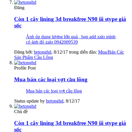
Đăng
Còn 1 cây lining 3d breakfree N90 iii stype giá
sốc
Ảnh úp dung lượng lớn quá , bạn add zalo mình
có ảnh đó zalo 0942009539
Đăng bởi:
betonghd
,
8/12/17
trong diễn đàn:
Mua/Bán Các
Sản Phẩm Cầu Lông
Profile Post
Mua bán các loại vợt cầu lông
Mua bán các loại vợt cầu lông
Status update by
betonghd
,
8/12/17
Chủ đề
Còn 1 cây lining 3d breakfree N90 iii stype giá
sốc