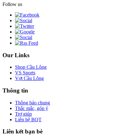
Follow us
Our Links
Shop Cầu Lông
VS Sports
Vợt Cầu Lông
Thông tin
Thông báo chung
Thắc mắc, góp ý
Trợ giúp
Liên hệ BQT
Liên kết bạn bè