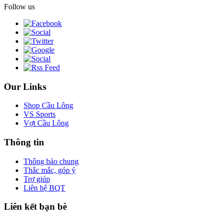
Follow us
Our Links
Shop Cầu Lông
VS Sports
Vợt Cầu Lông
Thông tin
Thông báo chung
Thắc mắc, góp ý
Trợ giúp
Liên hệ BQT
Liên kết bạn bè