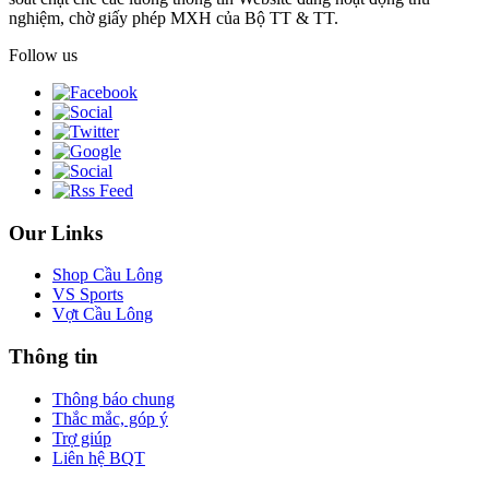
nghiệm, chờ giấy phép MXH của Bộ TT & TT.
Follow us
Our Links
Shop Cầu Lông
VS Sports
Vợt Cầu Lông
Thông tin
Thông báo chung
Thắc mắc, góp ý
Trợ giúp
Liên hệ BQT