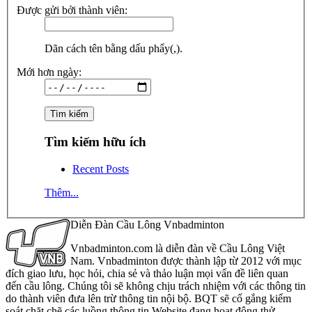
Được gửi bởi thành viên:
Dãn cách tên bằng dấu phẩy(,).
Mới hơn ngày:
Tìm kiếm hữu ích
Recent Posts
Thêm...
Diễn Đàn Cầu Lông Vnbadminton
Vnbadminton.com là diễn đàn về Cầu Lông Việt
Nam. Vnbadminton được thành lập từ 2012 với mục
đích giao lưu, học hỏi, chia sẻ và thảo luận mọi vấn đề liên quan
đến cầu lông. Chúng tôi sẽ không chịu trách nhiệm với các thông tin
do thành viên đưa lên trừ thông tin nội bộ. BQT sẽ cố gắng kiểm
soát chặt chẽ các luồng thông tin Website đang hoạt động thử