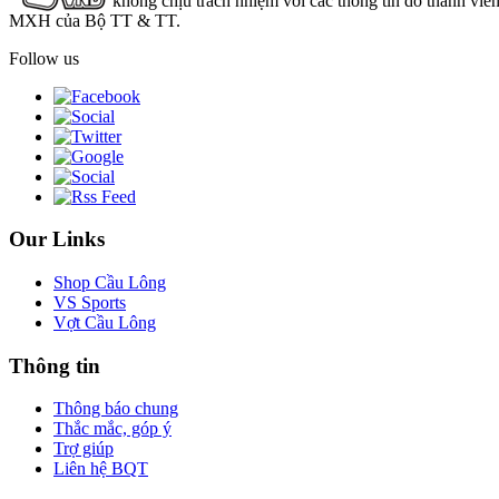
không chịu trách nhiệm với các thông tin do thành viê
MXH của Bộ TT & TT.
Follow us
Our Links
Shop Cầu Lông
VS Sports
Vợt Cầu Lông
Thông tin
Thông báo chung
Thắc mắc, góp ý
Trợ giúp
Liên hệ BQT