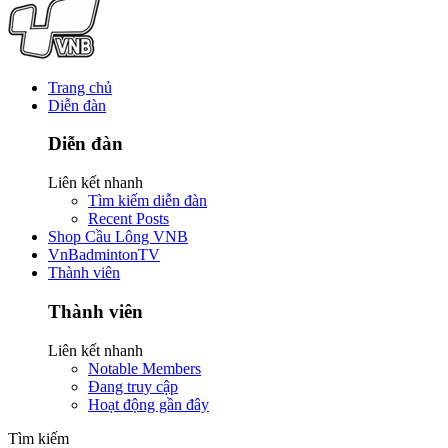
Trang chủ
Diễn đàn
Diễn đàn
Liên kết nhanh
Tìm kiếm diễn đàn
Recent Posts
Shop Cầu Lông VNB
VnBadmintonTV
Thành viên
Thành viên
Liên kết nhanh
Notable Members
Đang truy cập
Hoạt động gần đây
Tìm kiếm