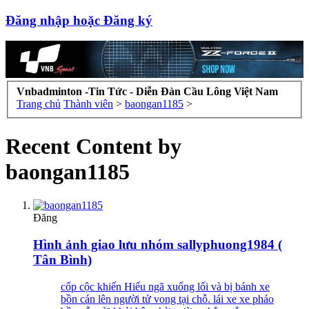
Đăng nhập hoặc Đăng ký
Vnbadminton -Tin Tức - Diễn Đàn Cầu Lông Việt Nam
Trang chủ
Thành viên
>
baongan1185
>
Recent Content by
baongan1185
Đăng
Hình ảnh giao lưu nhóm sallyphuong1984 (
Tân Bình)
cốp cộc khiến Hiếu ngã xuống lối và bị bánh xe
bồn cán lên người tử vong tại chỗ. lái xe xe pháo