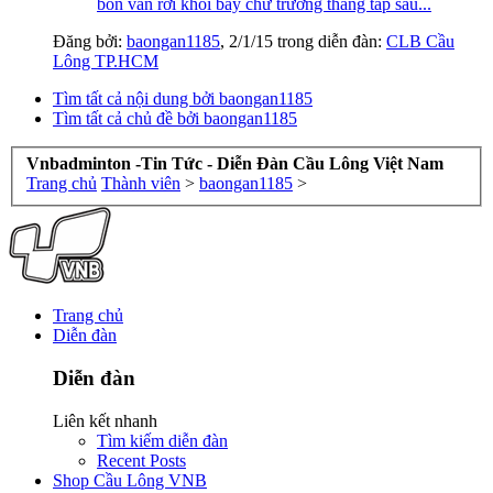
bồn vẫn rời khỏi bây chừ trường thẳng tắp sau...
Đăng bởi:
baongan1185
,
2/1/15
trong diễn đàn:
CLB Cầu
Lông TP.HCM
Tìm tất cả nội dung bởi baongan1185
Tìm tất cả chủ đề bởi baongan1185
Vnbadminton -Tin Tức - Diễn Đàn Cầu Lông Việt Nam
Trang chủ
Thành viên
>
baongan1185
>
Trang chủ
Diễn đàn
Diễn đàn
Liên kết nhanh
Tìm kiếm diễn đàn
Recent Posts
Shop Cầu Lông VNB