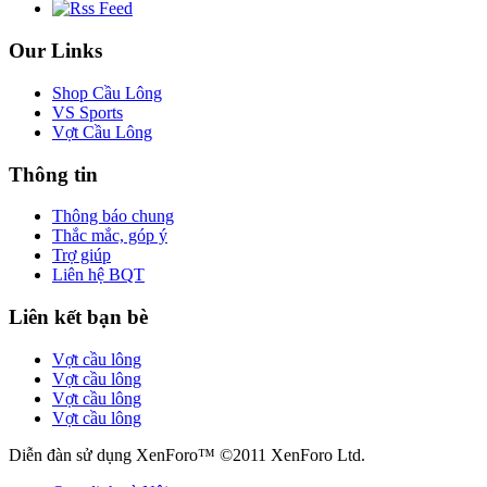
Our Links
Shop Cầu Lông
VS Sports
Vợt Cầu Lông
Thông tin
Thông báo chung
Thắc mắc, góp ý
Trợ giúp
Liên hệ BQT
Liên kết bạn bè
Vợt cầu lông
Vợt cầu lông
Vợt cầu lông
Vợt cầu lông
Diễn đàn sử dụng XenForo™ ©2011 XenForo Ltd.