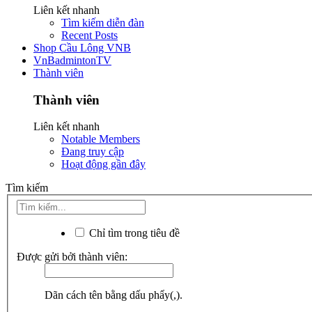
Liên kết nhanh
Tìm kiếm diễn đàn
Recent Posts
Shop Cầu Lông VNB
VnBadmintonTV
Thành viên
Thành viên
Liên kết nhanh
Notable Members
Đang truy cập
Hoạt động gần đây
Tìm kiếm
Chỉ tìm trong tiêu đề
Được gửi bởi thành viên:
Dãn cách tên bằng dấu phẩy(,).