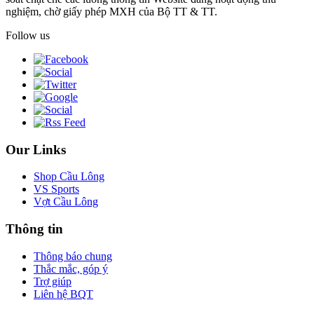
nghiệm, chờ giấy phép MXH của Bộ TT & TT.
Follow us
Our Links
Shop Cầu Lông
VS Sports
Vợt Cầu Lông
Thông tin
Thông báo chung
Thắc mắc, góp ý
Trợ giúp
Liên hệ BQT