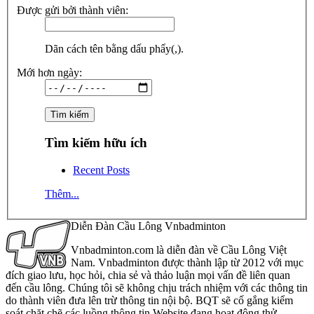
Được gửi bởi thành viên:
Dãn cách tên bằng dấu phẩy(,).
Mới hơn ngày:
Tìm kiếm hữu ích
Recent Posts
Thêm...
Diễn Đàn Cầu Lông Vnbadminton
Vnbadminton.com là diễn đàn về Cầu Lông Việt
Nam. Vnbadminton được thành lập từ 2012 với mục
đích giao lưu, học hỏi, chia sẻ và thảo luận mọi vấn đề liên quan
đến cầu lông. Chúng tôi sẽ không chịu trách nhiệm với các thông tin
do thành viên đưa lên trừ thông tin nội bộ. BQT sẽ cố gắng kiểm
soát chặt chẽ các luồng thông tin Website đang hoạt động thử