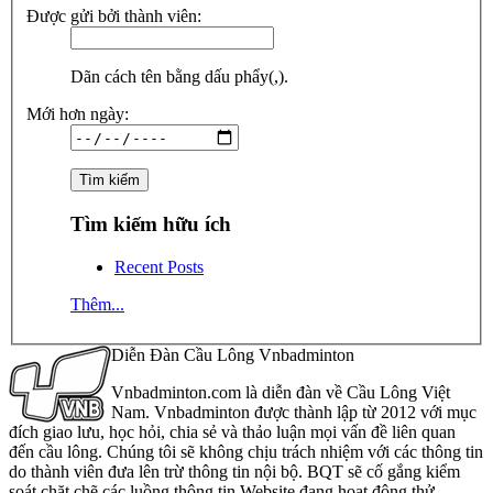
Được gửi bởi thành viên:
Dãn cách tên bằng dấu phẩy(,).
Mới hơn ngày:
Tìm kiếm hữu ích
Recent Posts
Thêm...
Diễn Đàn Cầu Lông Vnbadminton
Vnbadminton.com là diễn đàn về Cầu Lông Việt
Nam. Vnbadminton được thành lập từ 2012 với mục
đích giao lưu, học hỏi, chia sẻ và thảo luận mọi vấn đề liên quan
đến cầu lông. Chúng tôi sẽ không chịu trách nhiệm với các thông tin
do thành viên đưa lên trừ thông tin nội bộ. BQT sẽ cố gắng kiểm
soát chặt chẽ các luồng thông tin Website đang hoạt động thử