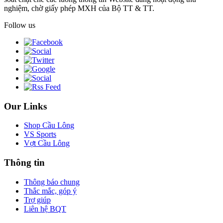
nghiệm, chờ giấy phép MXH của Bộ TT & TT.
Follow us
Our Links
Shop Cầu Lông
VS Sports
Vợt Cầu Lông
Thông tin
Thông báo chung
Thắc mắc, góp ý
Trợ giúp
Liên hệ BQT