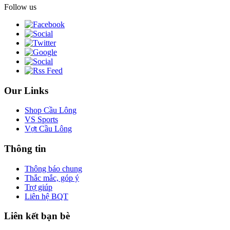
Follow us
Our Links
Shop Cầu Lông
VS Sports
Vợt Cầu Lông
Thông tin
Thông báo chung
Thắc mắc, góp ý
Trợ giúp
Liên hệ BQT
Liên kết bạn bè