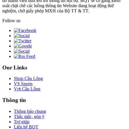
do thành viên đưa lên trừ thông tin nội bộ. BQT sẽ cố gắng kiểm
soát chặt chẽ các luồng thông tin Website đang hoạt động thử
nghiệm, chờ giấy phép MXH của Bộ TT & TT.
Follow us
Our Links
Shop Cầu Lông
VS Sports
Vợt Cầu Lông
Thông tin
Thông báo chung
Thắc mắc, góp ý
Trợ giúp
Liên hệ BQT