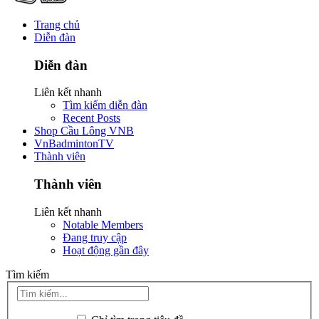
Trang chủ
Diễn đàn
Diễn đàn
Liên kết nhanh
Tìm kiếm diễn đàn
Recent Posts
Shop Cầu Lông VNB
VnBadmintonTV
Thành viên
Thành viên
Liên kết nhanh
Notable Members
Đang truy cập
Hoạt động gần đây
Tìm kiếm