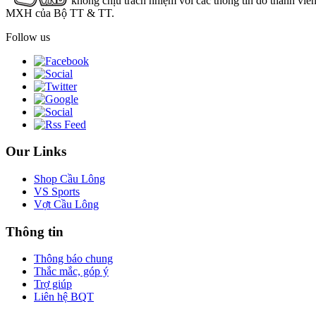
không chịu trách nhiệm với các thông tin do thành viê
MXH của Bộ TT & TT.
Follow us
Our Links
Shop Cầu Lông
VS Sports
Vợt Cầu Lông
Thông tin
Thông báo chung
Thắc mắc, góp ý
Trợ giúp
Liên hệ BQT