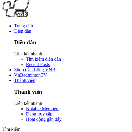
Trang chủ
Diễn đàn
Diễn đàn
Liên kết nhanh
Tìm kiếm diễn đàn
Recent Posts
Shop Cầu Lông VNB
VnBadmintonTV
Thành viên
Thành viên
Liên kết nhanh
Notable Members
Đang truy cập
Hoạt động gần đây
Tìm kiếm