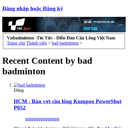
Đăng nhập hoặc Đăng ký
Vnbadminton -Tin Tức - Diễn Đàn Cầu Lông Việt Nam
Trang chủ
Thành viên
>
bad badminton
>
Recent Content by bad
badminton
Đăng
HCM - Bán vợt cầu lông Kumpoo PowerShot
P052
upppppppppppppp