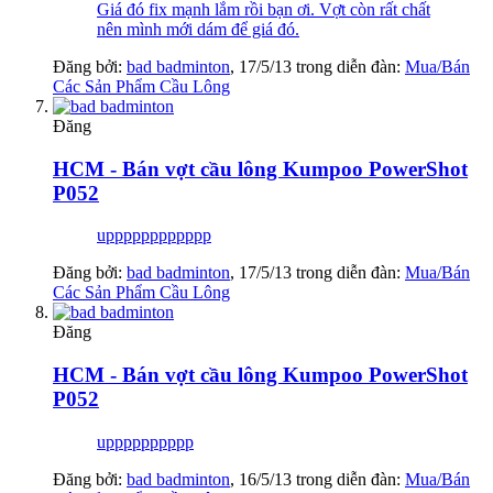
Giá đó fix mạnh lắm rồi bạn ơi. Vợt còn rất chất
nên mình mới dám để giá đó.
Đăng bởi:
bad badminton
,
17/5/13
trong diễn đàn:
Mua/Bán
Các Sản Phẩm Cầu Lông
Đăng
HCM - Bán vợt cầu lông Kumpoo PowerShot
P052
upppppppppppp
Đăng bởi:
bad badminton
,
17/5/13
trong diễn đàn:
Mua/Bán
Các Sản Phẩm Cầu Lông
Đăng
HCM - Bán vợt cầu lông Kumpoo PowerShot
P052
upppppppppp
Đăng bởi:
bad badminton
,
16/5/13
trong diễn đàn:
Mua/Bán