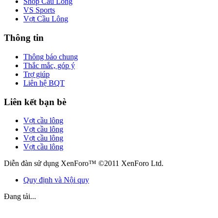
Shop Cầu Lông
VS Sports
Vợt Cầu Lông
Thông tin
Thông báo chung
Thắc mắc, góp ý
Trợ giúp
Liên hệ BQT
Liên kết bạn bè
Vợt cầu lông
Vợt cầu lông
Vợt cầu lông
Vợt cầu lông
Diễn đàn sử dụng XenForo™ ©2011 XenForo Ltd.
Quy định và Nội quy
Đang tải...