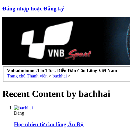
Đăng nhập hoặc Đăng ký
Vnbadminton -Tin Tức - Diễn Đàn Cầu Lông Việt Nam
Trang chủ
Thành viên
>
bachhai
>
Recent Content by bachhai
Đăng
Học nhiều từ cầu lông Ấn Độ