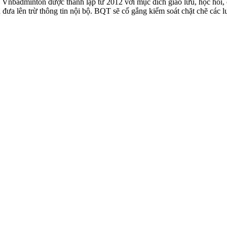
badminton được thành lập từ 2012 với mục đích giao lưu, học hỏi, ch
n đưa lên trừ thông tin nội bộ. BQT sẽ cố gắng kiểm soát chặt chẽ các