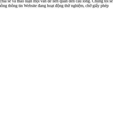
ia sẻ và thảo luận mọi vấn đề liên quan đến cầu lông. Chúng tôi sẽ
 luồng thông tin Website đang hoạt động thử nghiệm, chờ giấy phép