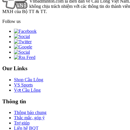
Vnbadminton.com là diễn đàn về Cầu Lông Việt Nam. Vn
không chịu trách nhiệm với các thông tin do thành viê
MXH của Bộ TT & TT.
Follow us
Our Links
Shop Cầu Lông
VS Sports
Vợt Cầu Lông
Thông tin
Thông báo chung
Thắc mắc, góp ý
Trợ giúp
Liên hệ BQT