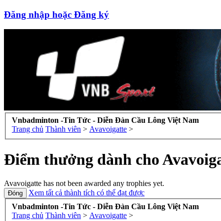
Đăng nhập hoặc Đăng ký
Vnbadminton -Tin Tức - Diễn Đàn Cầu Lông Việt Nam
Trang chủ
Thành viên
>
Avavoigatte
>
Điểm thưởng dành cho Avavoiga
Avavoigatte has not been awarded any trophies yet.
Xem tất cả thành tích có thể đạt được
Vnbadminton -Tin Tức - Diễn Đàn Cầu Lông Việt Nam
Trang chủ
Thành viên
>
Avavoigatte
>