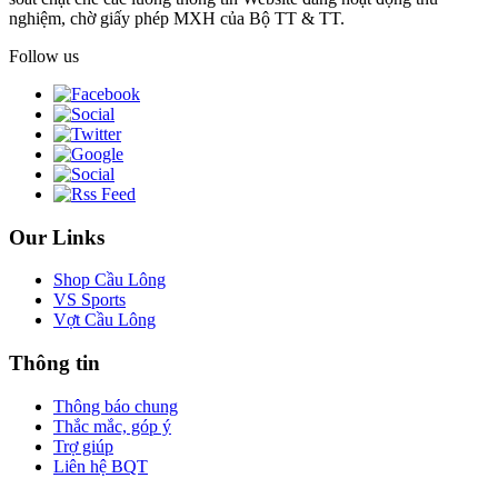
nghiệm, chờ giấy phép MXH của Bộ TT & TT.
Follow us
Our Links
Shop Cầu Lông
VS Sports
Vợt Cầu Lông
Thông tin
Thông báo chung
Thắc mắc, góp ý
Trợ giúp
Liên hệ BQT