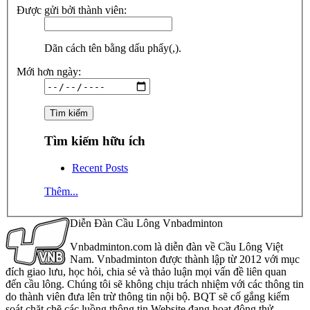
Được gửi bởi thành viên:
Dãn cách tên bằng dấu phẩy(,).
Mới hơn ngày:
Tìm kiếm hữu ích
Recent Posts
Thêm...
Diễn Đàn Cầu Lông Vnbadminton
Vnbadminton.com là diễn đàn về Cầu Lông Việt
Nam. Vnbadminton được thành lập từ 2012 với mục
đích giao lưu, học hỏi, chia sẻ và thảo luận mọi vấn đề liên quan
đến cầu lông. Chúng tôi sẽ không chịu trách nhiệm với các thông tin
do thành viên đưa lên trừ thông tin nội bộ. BQT sẽ cố gắng kiểm
soát chặt chẽ các luồng thông tin Website đang hoạt động thử