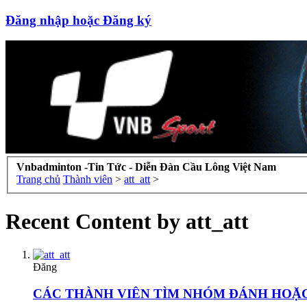
Đăng nhập hoặc Đăng ký
Vnbadminton -Tin Tức - Diễn Đàn Cầu Lông Việt Nam
Trang chủ
Thành viên
>
att_att
>
Recent Content by att_att
Đăng
CÁC THÀNH VIÊN TÌM NHÓM ĐÁNH HOẶC