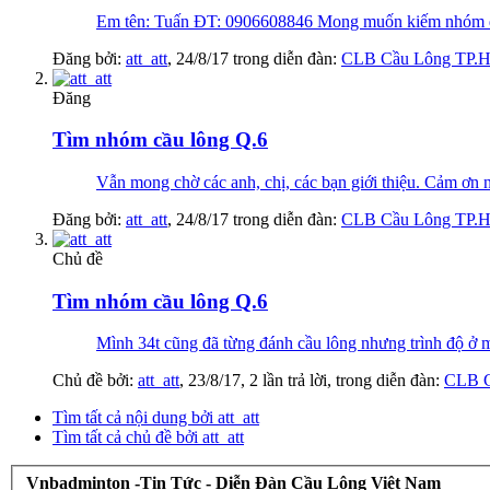
Em tên: Tuấn ĐT: 0906608846 Mong muốn kiếm nhóm đán
Đăng bởi:
att_att
,
24/8/17
trong diễn đàn:
CLB Cầu Lông TP
Đăng
Tìm nhóm cầu lông Q.6
Vẫn mong chờ các anh, chị, các bạn giới thiệu. Cảm ơn 
Đăng bởi:
att_att
,
24/8/17
trong diễn đàn:
CLB Cầu Lông TP
Chủ đề
Tìm nhóm cầu lông Q.6
Mình 34t cũng đã từng đánh cầu lông nhưng trình độ ơ
Chủ đề bởi:
att_att
,
23/8/17
, 2 lần trả lời, trong diễn đàn:
CLB 
Tìm tất cả nội dung bởi att_att
Tìm tất cả chủ đề bởi att_att
Vnbadminton -Tin Tức - Diễn Đàn Cầu Lông Việt Nam