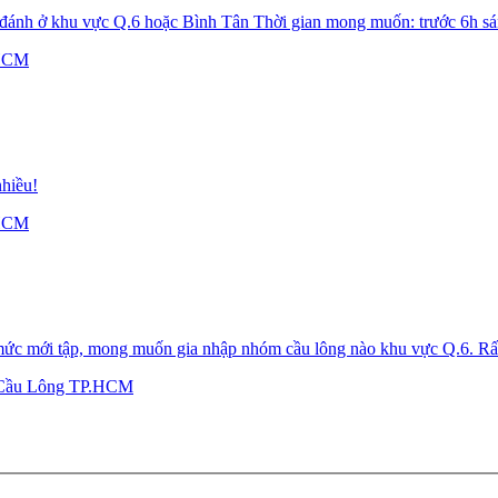
h ở khu vực Q.6 hoặc Bình Tân Thời gian mong muốn: trước 6h sá
.HCM
nhiều!
.HCM
̉ mức mới tập, mong muốn gia nhập nhóm cầu lông nào khu vực Q.6. Râ
Cầu Lông TP.HCM