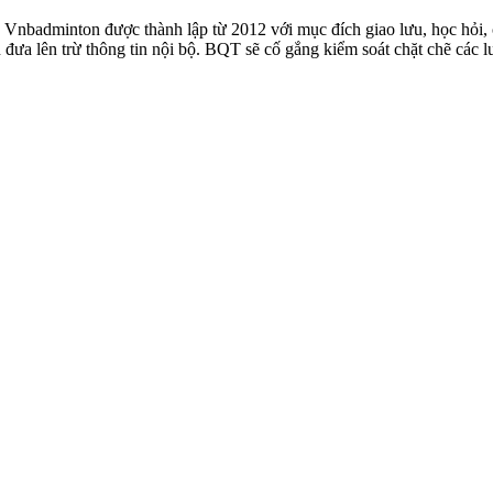
badminton được thành lập từ 2012 với mục đích giao lưu, học hỏi, ch
n đưa lên trừ thông tin nội bộ. BQT sẽ cố gắng kiểm soát chặt chẽ các