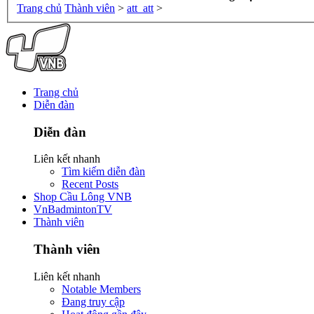
Trang chủ
Thành viên
>
att_att
>
Trang chủ
Diễn đàn
Diễn đàn
Liên kết nhanh
Tìm kiếm diễn đàn
Recent Posts
Shop Cầu Lông VNB
VnBadmintonTV
Thành viên
Thành viên
Liên kết nhanh
Notable Members
Đang truy cập