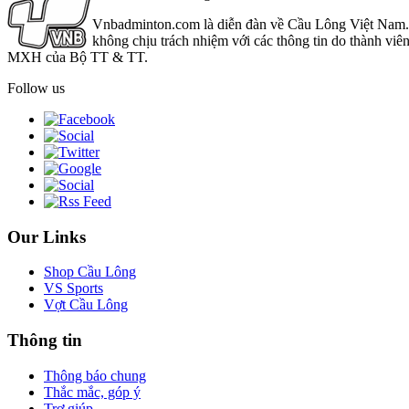
Vnbadminton.com là diễn đàn về Cầu Lông Việt Nam. Vn
không chịu trách nhiệm với các thông tin do thành viê
MXH của Bộ TT & TT.
Follow us
Our Links
Shop Cầu Lông
VS Sports
Vợt Cầu Lông
Thông tin
Thông báo chung
Thắc mắc, góp ý
Trợ giúp