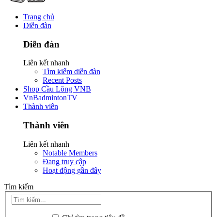
Trang chủ
Diễn đàn
Diễn đàn
Liên kết nhanh
Tìm kiếm diễn đàn
Recent Posts
Shop Cầu Lông VNB
VnBadmintonTV
Thành viên
Thành viên
Liên kết nhanh
Notable Members
Đang truy cập
Hoạt động gần đây
Tìm kiếm