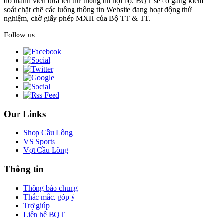
do thành viên đưa lên trừ thông tin nội bộ. BQT sẽ cố gắng kiểm
soát chặt chẽ các luồng thông tin Website đang hoạt động thử
nghiệm, chờ giấy phép MXH của Bộ TT & TT.
Follow us
Our Links
Shop Cầu Lông
VS Sports
Vợt Cầu Lông
Thông tin
Thông báo chung
Thắc mắc, góp ý
Trợ giúp
Liên hệ BQT