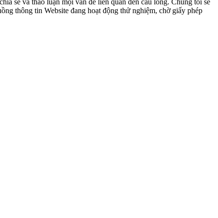
ia sẻ và thảo luận mọi vấn đề liên quan đến cầu lông. Chúng tôi sẽ
 luồng thông tin Website đang hoạt động thử nghiệm, chờ giấy phép