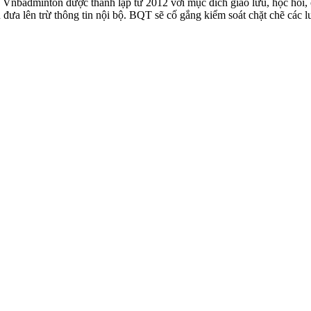
badminton được thành lập từ 2012 với mục đích giao lưu, học hỏi, ch
n đưa lên trừ thông tin nội bộ. BQT sẽ cố gắng kiểm soát chặt chẽ các