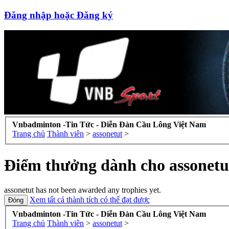
Đăng nhập hoặc Đăng ký
Vnbadminton -Tin Tức - Diễn Đàn Cầu Lông Việt Nam
Trang chủ
Thành viên
>
assonetut
>
Điểm thưởng dành cho assonetu
assonetut has not been awarded any trophies yet.
Xem tất cả thành tích có thể đạt được
Vnbadminton -Tin Tức - Diễn Đàn Cầu Lông Việt Nam
Trang chủ
Thành viên
>
assonetut
>