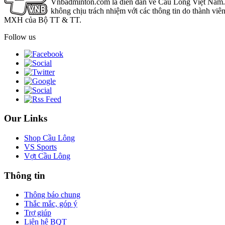
Vnbadminton.com là diễn đàn về Cầu Lông Việt Nam. Vn
không chịu trách nhiệm với các thông tin do thành viê
MXH của Bộ TT & TT.
Follow us
Our Links
Shop Cầu Lông
VS Sports
Vợt Cầu Lông
Thông tin
Thông báo chung
Thắc mắc, góp ý
Trợ giúp
Liên hệ BQT