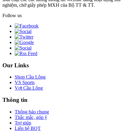
nghiệm, chờ giấy phép MXH của Bộ TT & TT.
Follow us
Our Links
Shop Cầu Lông
VS Sports
Vợt Cầu Lông
Thông tin
Thông báo chung
Thắc mắc, góp ý
Trợ giúp
Liên hệ BQT