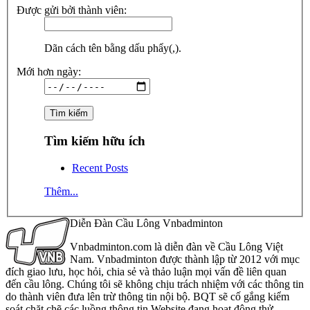
Được gửi bởi thành viên:
Dãn cách tên bằng dấu phẩy(,).
Mới hơn ngày:
Tìm kiếm hữu ích
Recent Posts
Thêm...
Diễn Đàn Cầu Lông Vnbadminton
Vnbadminton.com là diễn đàn về Cầu Lông Việt
Nam. Vnbadminton được thành lập từ 2012 với mục
đích giao lưu, học hỏi, chia sẻ và thảo luận mọi vấn đề liên quan
đến cầu lông. Chúng tôi sẽ không chịu trách nhiệm với các thông tin
do thành viên đưa lên trừ thông tin nội bộ. BQT sẽ cố gắng kiểm
soát chặt chẽ các luồng thông tin Website đang hoạt động thử