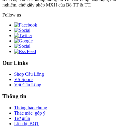
nghiệm, chờ giấy phép MXH của Bộ TT & TT.
Follow us
Our Links
Shop Cầu Lông
VS Sports
Vợt Cầu Lông
Thông tin
Thông báo chung
Thắc mắc, góp ý
Trợ giúp
Liên hệ BQT