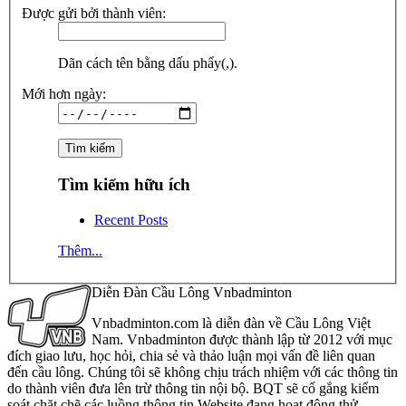
Được gửi bởi thành viên:
Dãn cách tên bằng dấu phẩy(,).
Mới hơn ngày:
Tìm kiếm hữu ích
Recent Posts
Thêm...
Diễn Đàn Cầu Lông Vnbadminton
Vnbadminton.com là diễn đàn về Cầu Lông Việt
Nam. Vnbadminton được thành lập từ 2012 với mục
đích giao lưu, học hỏi, chia sẻ và thảo luận mọi vấn đề liên quan
đến cầu lông. Chúng tôi sẽ không chịu trách nhiệm với các thông tin
do thành viên đưa lên trừ thông tin nội bộ. BQT sẽ cố gắng kiểm
soát chặt chẽ các luồng thông tin Website đang hoạt động thử