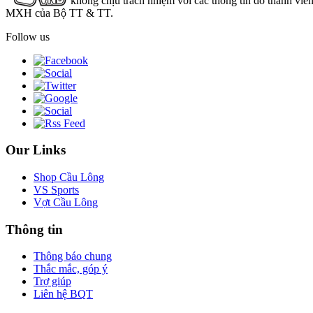
không chịu trách nhiệm với các thông tin do thành viê
MXH của Bộ TT & TT.
Follow us
Our Links
Shop Cầu Lông
VS Sports
Vợt Cầu Lông
Thông tin
Thông báo chung
Thắc mắc, góp ý
Trợ giúp
Liên hệ BQT