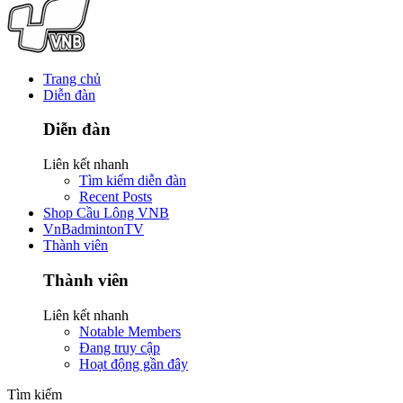
Trang chủ
Diễn đàn
Diễn đàn
Liên kết nhanh
Tìm kiếm diễn đàn
Recent Posts
Shop Cầu Lông VNB
VnBadmintonTV
Thành viên
Thành viên
Liên kết nhanh
Notable Members
Đang truy cập
Hoạt động gần đây
Tìm kiếm